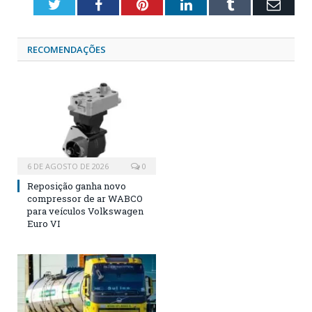
Twitter
Facebook
Pinterest
LinkedIn
Tumblr
Emai
RECOMENDAÇÕES
6 DE AGOSTO DE 2026
0
Reposição ganha novo
compressor de ar WABCO
para veículos Volkswagen
Euro VI