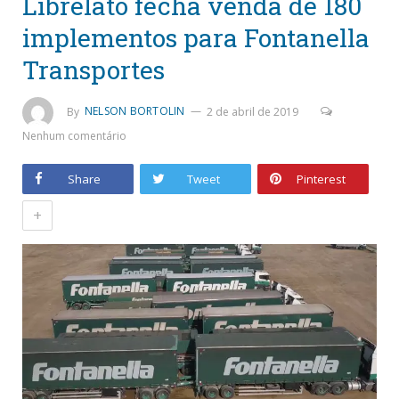
Librelato fecha venda de 180
implementos para Fontanella
Transportes
By
NELSON BORTOLIN
2 de abril de 2019
Nenhum comentário
Share
Tweet
Pinterest
+