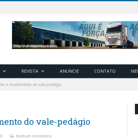
REVISTA
ANUNCIE
CONTATO
NE
tir o recebimento do vale-pedágio
mento do vale-pedágio
9
Nenhum comentário