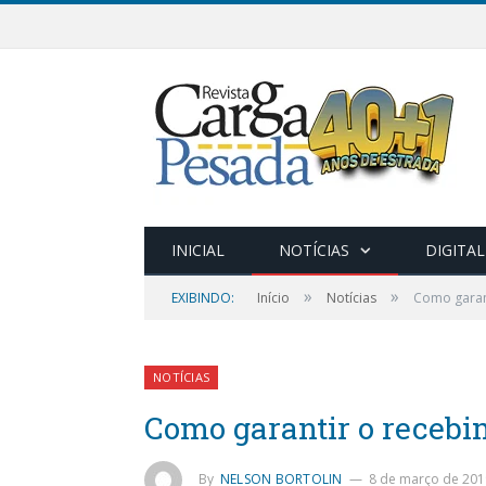
INICIAL
NOTÍCIAS
DIGITAL
»
»
EXIBINDO:
Início
Notícias
Como garan
NOTÍCIAS
Como garantir o recebi
By
NELSON BORTOLIN
8 de março de 201