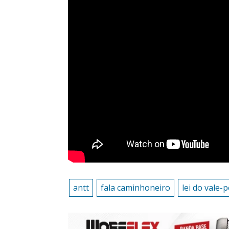
antt
fala caminhoneiro
lei do vale-