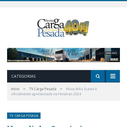
CATEGORIAS
»
»
Início
TV Carga Pesada
Nova linha Scania é
oficialmente apresentada na Fenatran 2024
TV CARGA PESADA