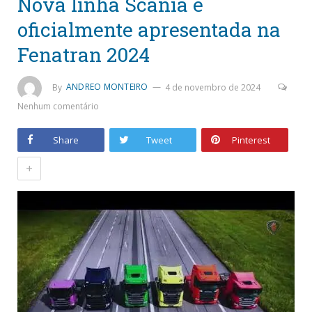
Nova linha Scania é
oficialmente apresentada na
Fenatran 2024
By
ANDREO MONTEIRO
4 de novembro de 2024
Nenhum comentário
Share
Tweet
Pinterest
+