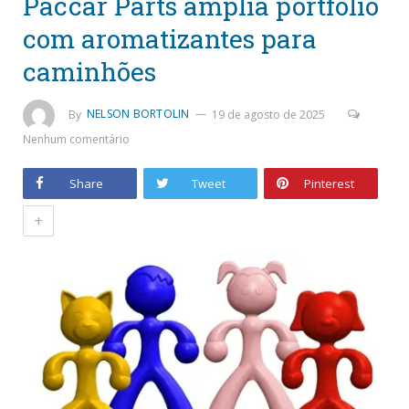
Paccar Parts amplia portfólio
com aromatizantes para
caminhões
By
NELSON BORTOLIN
19 de agosto de 2025
Nenhum comentário
Share
Tweet
Pinterest
+