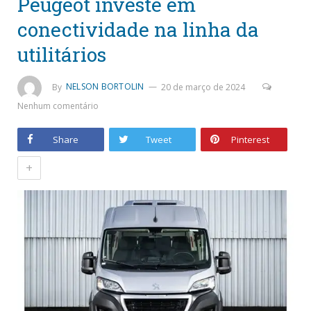
Peugeot investe em
conectividade na linha da
utilitários
By
NELSON BORTOLIN
20 de março de 2024
Nenhum comentário
Share
Tweet
Pinterest
+