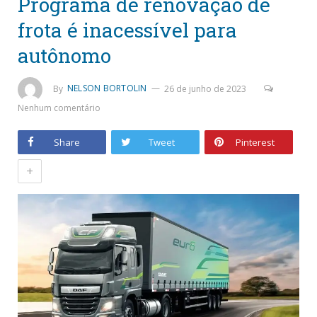
Programa de renovação de
frota é inacessível para
autônomo
By
NELSON BORTOLIN
26 de junho de 2023
Nenhum comentário
Share
Tweet
Pinterest
+