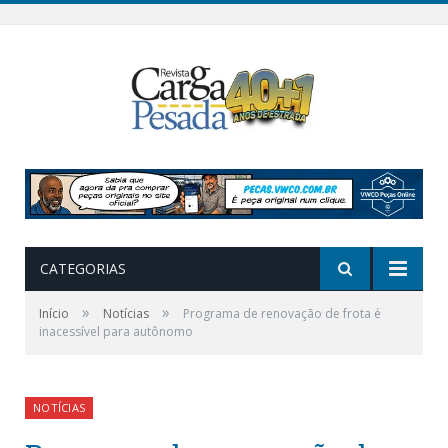
CATEGORIAS
»
»
Início
Notícias
Programa de renovação de frota é
inacessível para autônomo
NOTÍCIAS