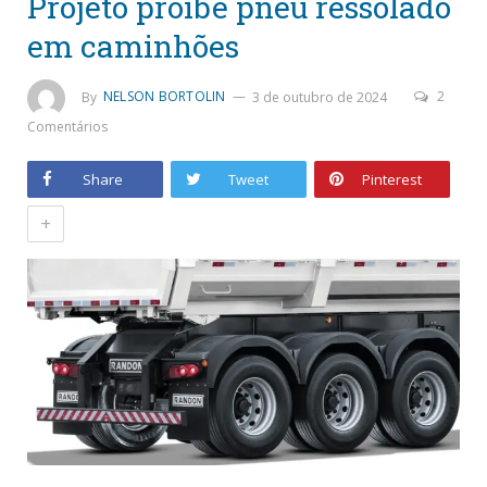
Projeto proíbe pneu ressolado
em caminhões
By
NELSON BORTOLIN
3 de outubro de 2024
2
Comentários
Share
Tweet
Pinterest
+