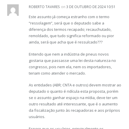
ROBERTO TAVARES
on
3 DE OUTUBRO DE 2024 10:51
Este assunto já começa estranho com o termo
“ressolagem”, será que o deputado sabe a
diferença dos termos recapado; recauchutado,
remoldado, que tudo significa reformado ou pior
ainda, será que acha que é ressulcado???
Entendo que nem a indústria de pneus novos
gostaria que passasse uma lei desta natureza no
congresso, pois nem ela, nem os importadores,
teriam como atender o mercado.
As entidades (ABR; CNTA e outros) devem mostrar ao
deputado o quanto é ridícula esta proposta, porém
se o assunto ganhar espaço na mídia, deve ter um
outro resultado até interessante, que é o aumento
da fiscalização junto às recapadoras e aos próprios
usuários.
Espero que os usuários, principalmente os