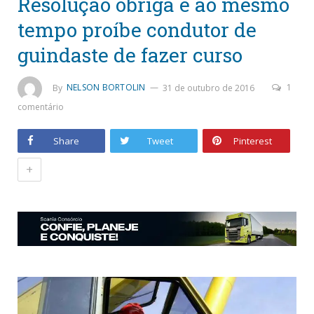
Resolução obriga e ao mesmo
tempo proíbe condutor de
guindaste de fazer curso
By
NELSON BORTOLIN
31 de outubro de 2016
1
comentário
Share
Tweet
Pinterest
+