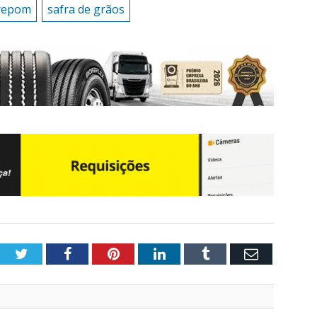
repom
safra de grãos
Twitter
Facebook
Pinterest
LinkedIn
Tumblr
Email