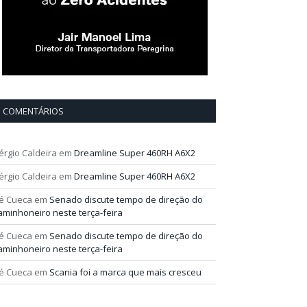
COMENTÁRIOS
érgio Caldeira
em
Dreamline Super 460RH A6X2
érgio Caldeira
em
Dreamline Super 460RH A6X2
é Cueca
em
Senado discute tempo de direção do
aminhoneiro neste terça-feira
é Cueca
em
Senado discute tempo de direção do
aminhoneiro neste terça-feira
é Cueca
em
Scania foi a marca que mais cresceu