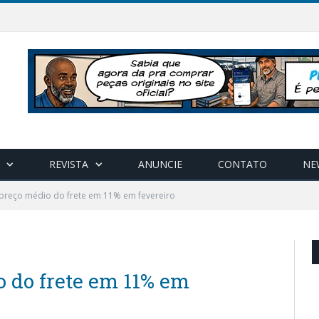
REVISTA
ANUNCIE
CONTATO
NE
 preço médio do frete em 11% em fevereiro
o do frete em 11% em