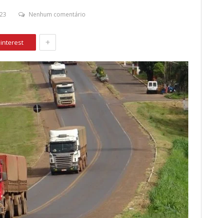
23
Nenhum comentário
+
interest