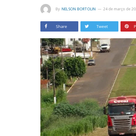
By
NELSON BORTOLIN
24 de março de 20
Share
Tweet
P