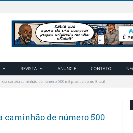
REVISTA
ANUNCIE
CONTATO
NE
rcio sorteia caminhão de número 500 mil produzido no Brasil
ia caminhão de número 500