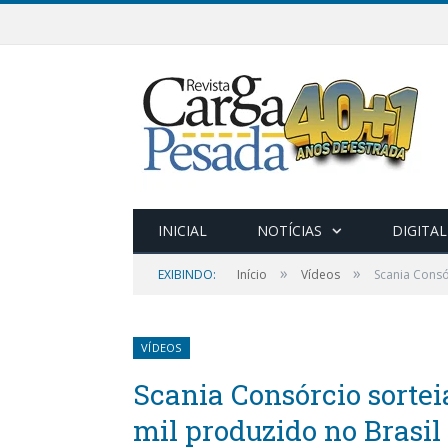
INICIAL
NOTÍCIAS
DIGITAL
»
»
EXIBINDO:
Início
Vídeos
Scania Consó
VÍDEOS
Scania Consórcio sorte
mil produzido no Brasil