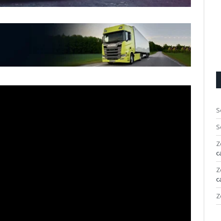
S
S
Z
c
Z
c
Z