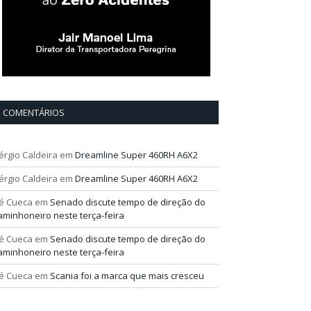
COMENTÁRIOS
érgio Caldeira
em
Dreamline Super 460RH A6X2
érgio Caldeira
em
Dreamline Super 460RH A6X2
é Cueca
em
Senado discute tempo de direção do
aminhoneiro neste terça-feira
é Cueca
em
Senado discute tempo de direção do
aminhoneiro neste terça-feira
é Cueca
em
Scania foi a marca que mais cresceu