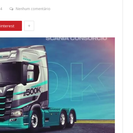
24
Nenhum comentário
+
interest