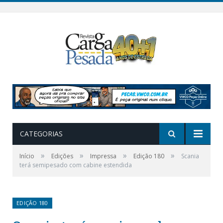
CATEGORIAS
»
»
»
»
Início
Edições
Impressa
Edição 180
Scania
terá semipesado com cabine estendida
EDIÇÃO 180