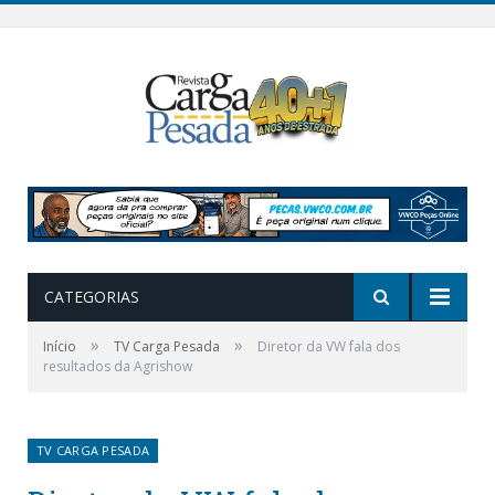
CATEGORIAS
»
»
Início
TV Carga Pesada
Diretor da VW fala dos
resultados da Agrishow
TV CARGA PESADA