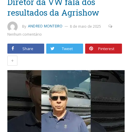
Diretor da VW fala dos
resultados da Agrishow
By
ANDREO MONTEIRO
8 de maio de 2025
Nenhum comentário
Share
Tweet
Pinterest
+