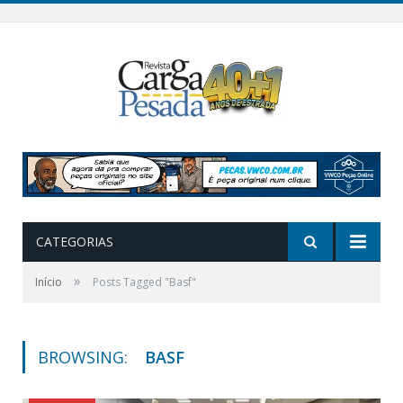
CATEGORIAS
»
Início
Posts Tagged "Basf"
BROWSING:
BASF