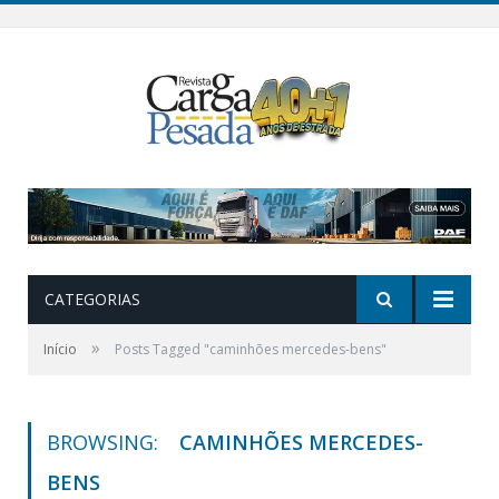
CATEGORIAS
»
Início
Posts Tagged "caminhões mercedes-bens"
BROWSING:
CAMINHÕES MERCEDES-
BENS