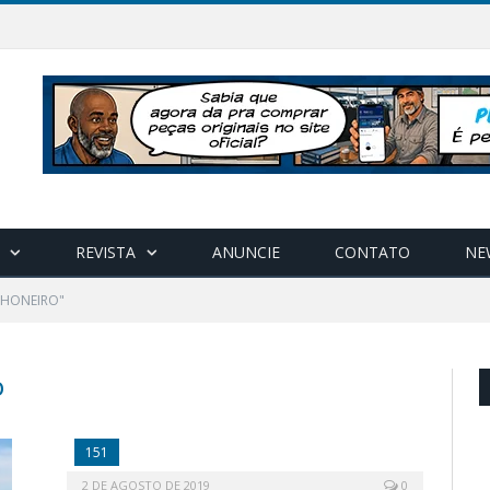
REVISTA
ANUNCIE
CONTATO
NE
NHONEIRO"
O
151
2 DE AGOSTO DE 2019
0