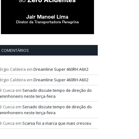
COMENTÁRIOS
érgio Caldeira
em
Dreamline Super 460RH A6X2
érgio Caldeira
em
Dreamline Super 460RH A6X2
é Cueca
em
Senado discute tempo de direção do
aminhoneiro neste terça-feira
é Cueca
em
Senado discute tempo de direção do
aminhoneiro neste terça-feira
é Cueca
em
Scania foi a marca que mais cresceu