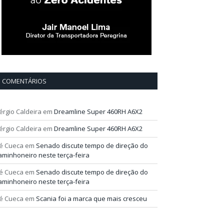
COMENTÁRIOS
érgio Caldeira
em
Dreamline Super 460RH A6X2
érgio Caldeira
em
Dreamline Super 460RH A6X2
é Cueca
em
Senado discute tempo de direção do
aminhoneiro neste terça-feira
é Cueca
em
Senado discute tempo de direção do
aminhoneiro neste terça-feira
é Cueca
em
Scania foi a marca que mais cresceu