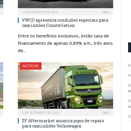
12 DE AGOSTO DE 2025
0
VWCO apresenta condições especiais para
caminhões Constellation
Entre os benefícios exclusivos, estão taxa de
financiamento de apenas 0,89% a.m., três anos
de…
S
NOTÍCIAS
S
Z
c
Z
c
3 DE SETEMBRO DE 2024
0
Z
ZF Aftermarket anuncia jogos de reparo
para caminhões Volkswagen