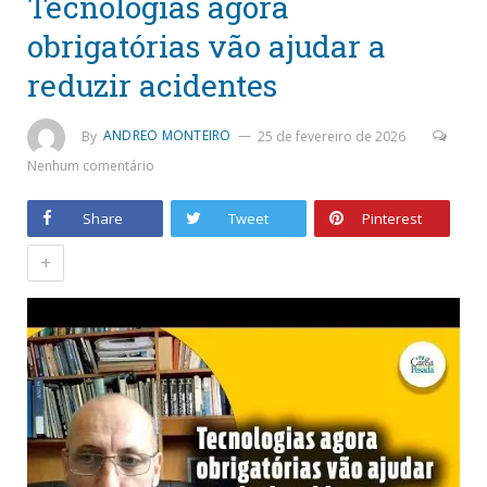
Tecnologias agora
obrigatórias vão ajudar a
reduzir acidentes
By
ANDREO MONTEIRO
25 de fevereiro de 2026
Nenhum comentário
Share
Tweet
Pinterest
+