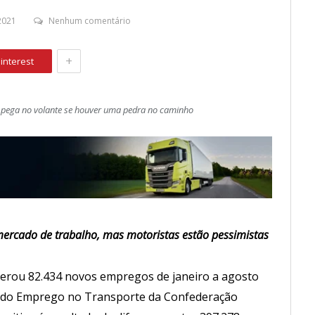
2021
Nenhum comentário
+
interest
 pega no volante se houver uma pedra no caminho
rcado de trabalho, mas motoristas estão pessimistas
gerou 82.434 novos empregos de janeiro a agosto
el do Emprego no Transporte da Confederação