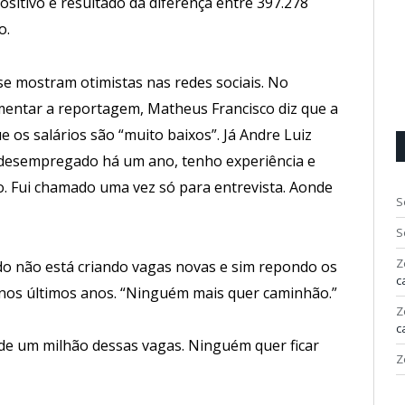
sitivo é resultado da diferença entre 397.278
o.
se mostram otimistas nas redes sociais. No
mentar a reportagem, Matheus Francisco diz que a
os salários são “muito baixos”. Já Andre Luiz
u desempregado há um ano, tenho experiência e
. Fui chamado uma vez só para entrevista. Aonde
S
S
Z
do não está criando vagas novas e sim repondo os
c
nos últimos anos. “Ninguém mais quer caminhão.”
Z
c
 de um milhão dessas vagas. Ninguém quer ficar
Z