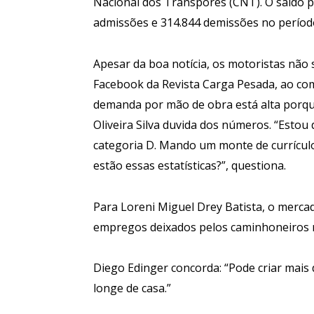
Nacional dos Transpores (CNT). O saldo po
admissões e 314.844 demissões no períod
Apesar da boa notícia, os motoristas não 
Facebook da Revista Carga Pesada, ao co
demanda por mão de obra está alta porque 
Oliveira Silva duvida dos números. “Esto
categoria D. Mando um monte de currículo
estão essas estatísticas?”, questiona.
Para Loreni Miguel Drey Batista, o merca
empregos deixados pelos caminhoneiros 
Diego Edinger concorda: “Pode criar mais
longe de casa.”