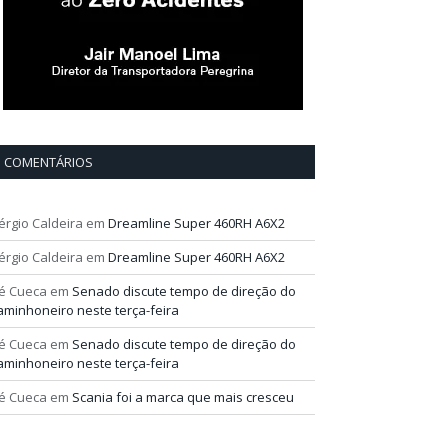
COMENTÁRIOS
érgio Caldeira
em
Dreamline Super 460RH A6X2
érgio Caldeira
em
Dreamline Super 460RH A6X2
é Cueca
em
Senado discute tempo de direção do
aminhoneiro neste terça-feira
é Cueca
em
Senado discute tempo de direção do
aminhoneiro neste terça-feira
é Cueca
em
Scania foi a marca que mais cresceu