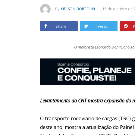
By
NELSON BORTOLIN
15 de outubro de 
Share
Tweet
P
O motorista Leonardo Domiciano só
Levantamento da CNT mostra expansão do me
O transporte rodoviário de cargas (TRC) 
deste ano, mostra a atualização do Pain