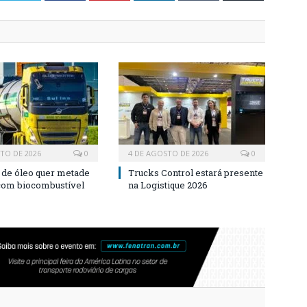
TO DE 2026
0
4 DE AGOSTO DE 2026
0
a de óleo quer metade
Trucks Control estará presente
 com biocombustível
na Logistique 2026