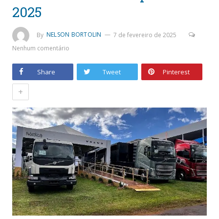
2025
By
NELSON BORTOLIN
7 de fevereiro de 2025
Nenhum comentário
Share
Tweet
Pinterest
+