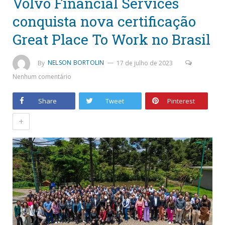
Volvo Financial Services
conquista nova certificação
Great Place To Work no Brasil
By
NELSON BORTOLIN
17 de julho de 2023
Nenhum comentário
Share
Tweet
Pinterest
+