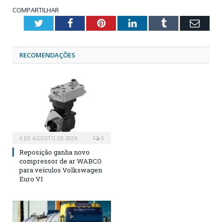
COMPARTILHAR
Twitter
Facebook
Pinterest
LinkedIn
Tumblr
Emai
RECOMENDAÇÕES
6 DE AGOSTO DE 2026
0
Reposição ganha novo
compressor de ar WABCO
para veículos Volkswagen
Euro VI