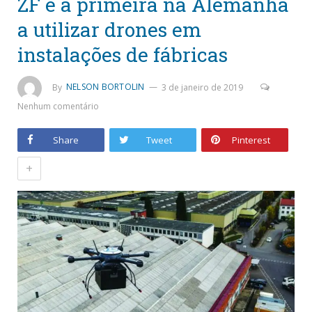
ZF é a primeira na Alemanha
a utilizar drones em
instalações de fábricas
By
NELSON BORTOLIN
3 de janeiro de 2019
Nenhum comentário
Share
Tweet
Pinterest
+