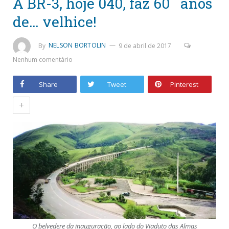
A BR-3, hoje 040, faz 60 anos
de… velhice!
By
NELSON BORTOLIN
9 de abril de 2017
Nenhum comentário
Share
Tweet
Pinterest
+
O belvedere da inauguração, ao lado do Viaduto das Almas