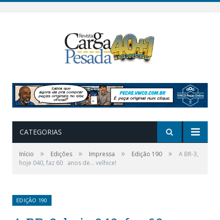
CATEGORIAS
»
»
»
»
Início
Edições
Impressa
Edição 190
A BR-3,
hoje 040, faz 60 anos de… velhice!
EDIÇÃO 190