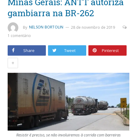
Minas Gerais: ANTT autoriza
gambiarra na BR-262
By
NELSON BORTOLIN
28 de novembro de 2019
1 comentário
Share
Tweet
Pinterest
+
Resistir é preciso, se não involuiremos à corrida com barreiras