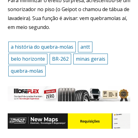
Para minimizar o efeito surpresa, acrescentou-se um
sonorizador no piso (o Geipot o chamou de tábua de
lavadeira). Sua função é avisar: vem quebramolas aí,
em meio segundo.
a história do quebra-molas
antt
belo horizonte
BR-262
minas gerais
quebra-molas