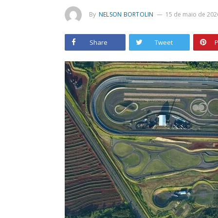
By
NELSON BORTOLIN
15 de maio de 202
Share
Tweet
P