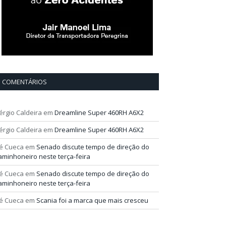
COMENTÁRIOS
érgio Caldeira
em
Dreamline Super 460RH A6X2
érgio Caldeira
em
Dreamline Super 460RH A6X2
é Cueca
em
Senado discute tempo de direção do
aminhoneiro neste terça-feira
é Cueca
em
Senado discute tempo de direção do
aminhoneiro neste terça-feira
é Cueca
em
Scania foi a marca que mais cresceu