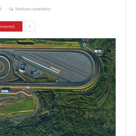
6
Nenhum comentário
+
interest