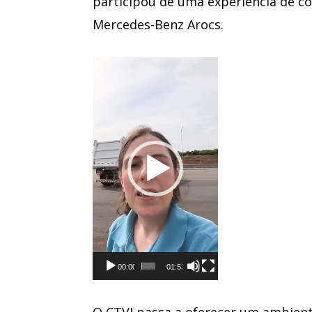
participou de uma experiência de
Mercedes-Benz Arocs.
Tocador
de
vídeo
00:00
01:53
O CTVI passa a oferecer um ambient