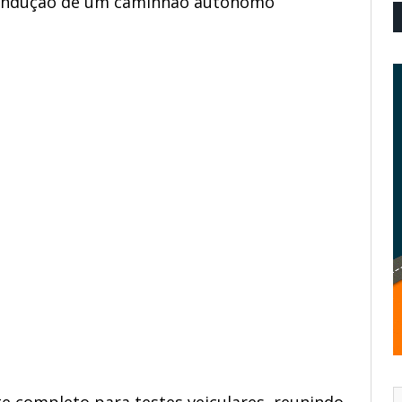
 condução de um caminhão autônomo
e completo para testes veiculares, reunindo