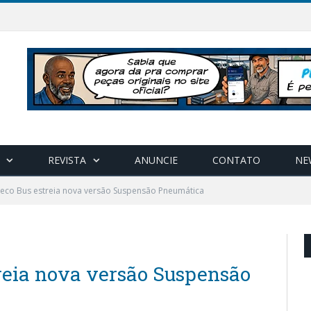
REVISTA
ANUNCIE
CONTATO
NE
veco Bus estreia nova versão Suspensão Pneumática
treia nova versão Suspensão