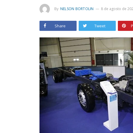
By
NELSON BORTOLIN
8 de agosto de 20
Share
Tweet
P