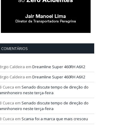
COMENTÁRIOS
érgio Caldeira
em
Dreamline Super 460RH A6X2
érgio Caldeira
em
Dreamline Super 460RH A6X2
é Cueca
em
Senado discute tempo de direção do
aminhoneiro neste terça-feira
é Cueca
em
Senado discute tempo de direção do
aminhoneiro neste terça-feira
é Cueca
em
Scania foi a marca que mais cresceu