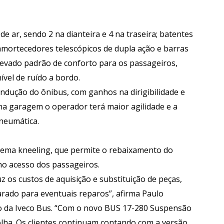
de ar, sendo 2 na dianteira e 4 na traseira; batentes
; amortecedores telescópicos de dupla ação e barras
elevado padrão de conforto para os passageiros,
ível de ruído a bordo.
ndução do ônibus, com ganhos na dirigibilidade e
, na garagem o operador terá maior agilidade e a
neumática.
tema kneeling, que permite o rebaixamento do
no acesso dos passageiros.
 os custos de aquisição e substituição de peças,
ado para eventuais reparos”, afirma Paulo
to da Iveco Bus. “Com o novo BUS 17-280 Suspensão
lha. Os clientes continuam contando com a versão