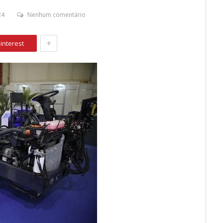
24
Nenhum comentário
+
interest