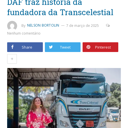
DAF traz história da
fundadora da Transcelestial
By
NELSON BORTOLIN
7 de março de 2025
Nenhum comentário
Share
Tweet
Pinterest
+