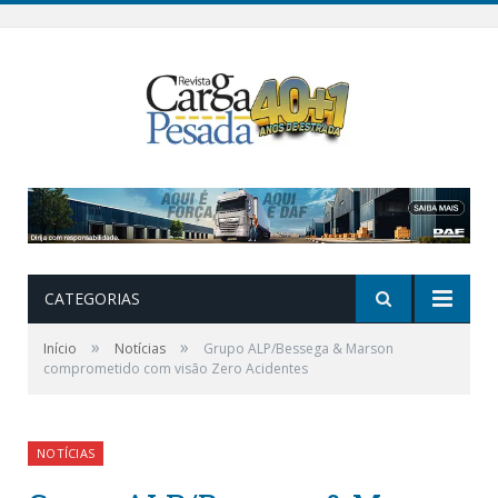
CATEGORIAS
»
»
Início
Notícias
Grupo ALP/Bessega & Marson
comprometido com visão Zero Acidentes
NOTÍCIAS