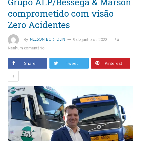
Grupo ALP/Bessega & Marson
comprometido com visão
Zero Acidentes
By
NELSON BORTOLIN
9 de junho de 2022
Nenhum comentário
Share
Tweet
Pinterest
+