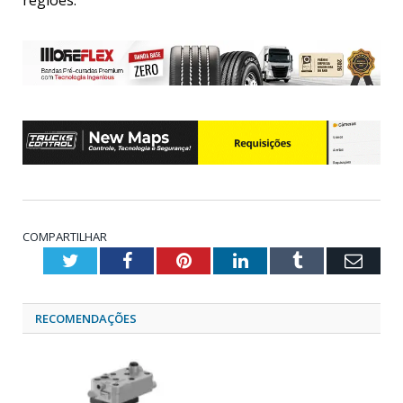
regiões.
COMPARTILHAR
Twitter
Facebook
Pinterest
LinkedIn
Tumblr
Emai
RECOMENDAÇÕES