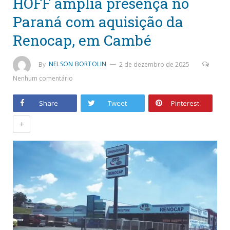
HOFF amplia presença no
Paraná com aquisição da
Renocap, em Cambé
By
NELSON BORTOLIN
2 de dezembro de 2025
Nenhum comentário
Share
Tweet
Pinterest
+