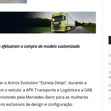
es efetuaram a compra do modelo customizado
S
S
Z
c
r o Actros Evolution “Estrela Delas”, durante a
Z
m o veículo: a APK Transporte e Logística e a GAB
c
envolvido pela Mercedes-Benz para as mulheres
Z
ns exclusivos de design e configuração.