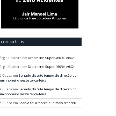
COMENTÁRIOS
érgio Caldeira
em
Dreamline Super 460RH A6X2
érgio Caldeira
em
Dreamline Super 460RH A6X2
é Cueca
em
Senado discute tempo de direção do
aminhoneiro neste terça-feira
é Cueca
em
Senado discute tempo de direção do
aminhoneiro neste terça-feira
é Cueca
em
Scania foi a marca que mais cresceu