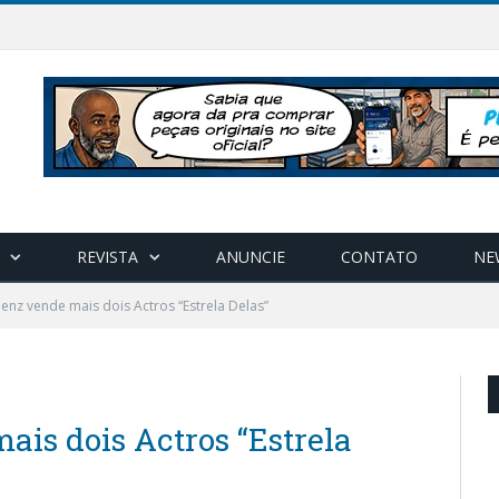
REVISTA
ANUNCIE
CONTATO
NE
nz vende mais dois Actros “Estrela Delas”
is dois Actros “Estrela