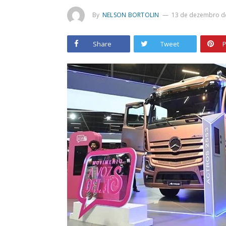
By
NELSON BORTOLIN
13 de dezembro d
Share
Tweet
P