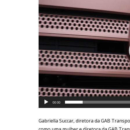
de
vídeo
00:00
Gabriella Succar, diretora da GAB Transp
como uma mulher e diretora da GAB Transp