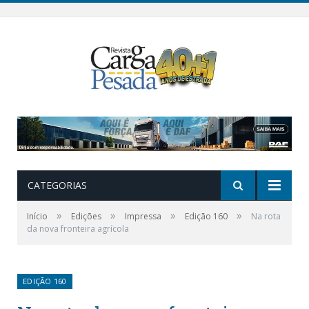
CATEGORIAS
»
»
»
»
Início
Edições
Impressa
Edição 160
Na rota
da nova fronteira agrícola
EDIÇÃO 160