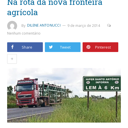
Na rota da nova fronteira
agrícola
By
DILENE ANTONUCCI
9 de março de 2014
Nenhum comentário
Share
Tweet
Pinterest
+