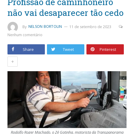
Profissão de caminhoneiro
não vai desaparecer tão cedo
By
NELSON BORTOLIN
11 de setembro de 2023
Nenhum comentário
Share
Tweet
Pinterest
+
Rodolfo Roger Machado, o Zé Gotinha, motorista da Transpanorama