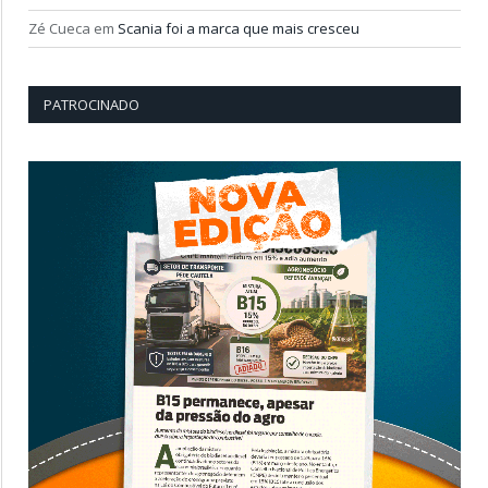
Zé Cueca
em
Scania foi a marca que mais cresceu
PATROCINADO