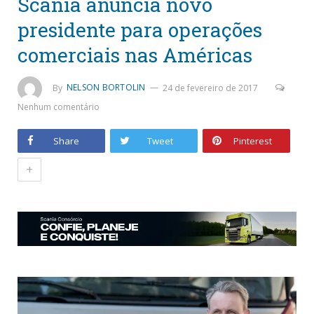
Scania anuncia novo
presidente para operações
comerciais nas Américas
By
NELSON BORTOLIN
24 de fevereiro de 2017
Nenhum comentário
Share
Tweet
Pinterest
+