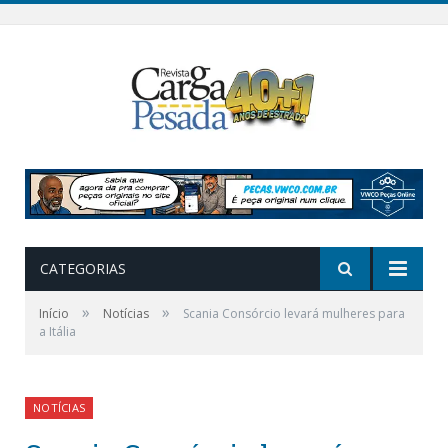
CATEGORIAS
»
»
Início
Notícias
Scania Consórcio levará mulheres para
a Itália
NOTÍCIAS