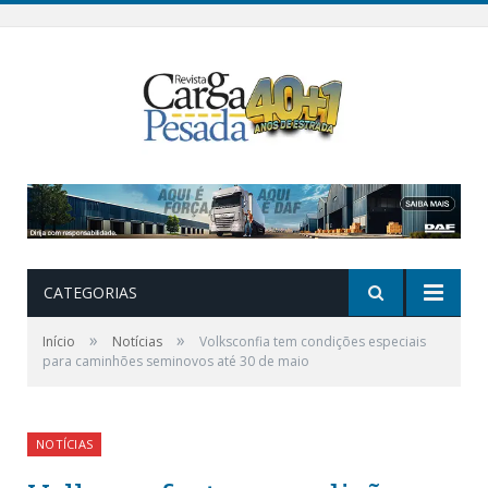
CATEGORIAS
»
»
Início
Notícias
Volksconfia tem condições especiais
para caminhões seminovos até 30 de maio
NOTÍCIAS