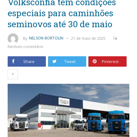
Volksconfia tem condições
especiais para caminhões
seminovos até 30 de maio
By
NELSON BORTOLIN
21 de maio de 2025
Nenhum comentário
Share
Tweet
Pinterest
+