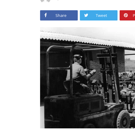
Share
Tweet
P