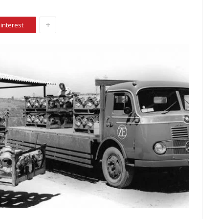
+
interest