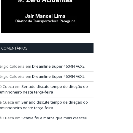
COMENTÁRIOS
érgio Caldeira
em
Dreamline Super 460RH A6X2
érgio Caldeira
em
Dreamline Super 460RH A6X2
é Cueca
em
Senado discute tempo de direção do
aminhoneiro neste terça-feira
é Cueca
em
Senado discute tempo de direção do
aminhoneiro neste terça-feira
é Cueca
em
Scania foi a marca que mais cresceu