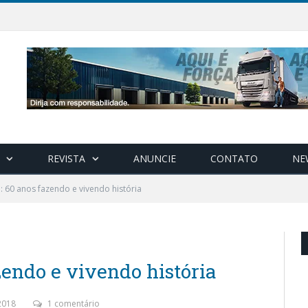
REVISTA
ANUNCIE
CONTATO
NE
l: 60 anos fazendo e vivendo história
zendo e vivendo história
2018
1 comentário