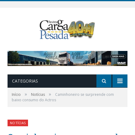
CATEGORIAS
»
»
Início
Notícias
Caminhoneiro se surpreende com
baixo consumo do Actros
NOTÍCIAS