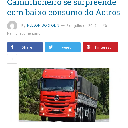
Caminhoneiro se surpreende
com baixo consumo do Actros
By
NELSON BORTOLIN
8 de julho de 2019
Nenhum comentário
Share
Tweet
Pinterest
+