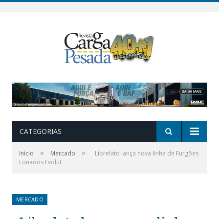
CATEGORIAS
»
»
Início
Mercado
Librelato lança nova linha de Furgões
Lonados Evolut
MERCADO