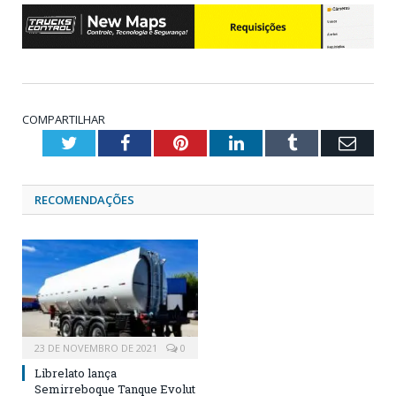
COMPARTILHAR
Twitter
Facebook
Pinterest
LinkedIn
Tumblr
Emai
RECOMENDAÇÕES
23 DE NOVEMBRO DE 2021
0
Librelato lança
Semirreboque Tanque Evolut