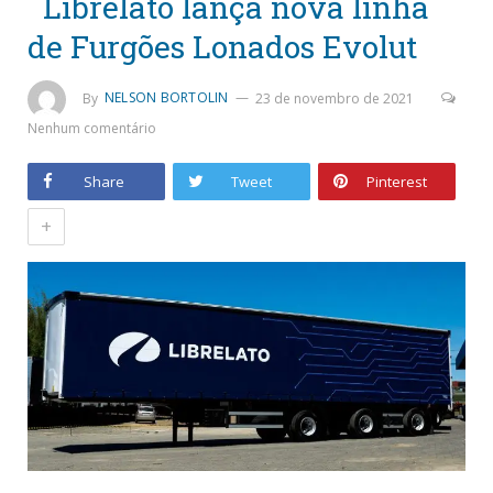
Librelato lança nova linha
de Furgões Lonados Evolut
By
NELSON BORTOLIN
23 de novembro de 2021
Nenhum comentário
Share
Tweet
Pinterest
+