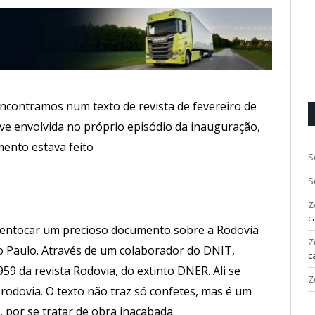
ncontramos num texto de revista de fevereiro de
ve envolvida no próprio episódio da inauguração,
ento estava feito
S
S
Z
c
sentocar um precioso documento sobre a Rodovia
Z
ão Paulo. Através de um colaborador do DNIT,
c
9 da revista Rodovia, do extinto DNER. Ali se
Z
rodovia. O texto não traz só confetes, mas é um
 por se tratar de obra inacabada.