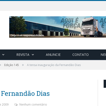
REVISTA
ANUNCIE
CONTATO
NE
»
»
Edição 145
A tensa inauguração da Fernandão Dias
 Fernandão Dias
e 2009
Nenhum comentário