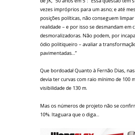
de JK, “50 anos em 5”: “Essa questão tem 
vezes impróprios para um asno; e até me
posições políticas, não conseguem limpar
realidade – e por isso se desmandam em c
desmoralizadoras. Não podem, por incapac
ódio politiqueiro – avaliar a transformaç
pavimentadas…”
Que bordoada! Quanto à Fernão Dias, nas
devia ter curvas com raio mínimo de 100 
visibilidade de 130 m.
Mas os números de projeto não se confir
10%. Itaguara que o diga…