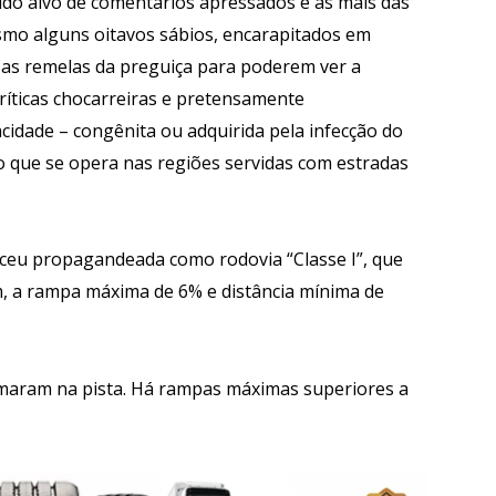
sido alvo de comentários apressados e as mais das
smo alguns oitavos sábios, encarapitados em
 as remelas da preguiça para poderem ver a
ríticas chocarreiras e pretensamente
idade – congênita ou adquirida pela infecção do
ão que se opera nas regiões servidas com estradas
ceu propagandeada como rodovia “Classe I”, que
m, a rampa máxima de 6% e distância mínima de
maram na pista. Há rampas máximas superiores a