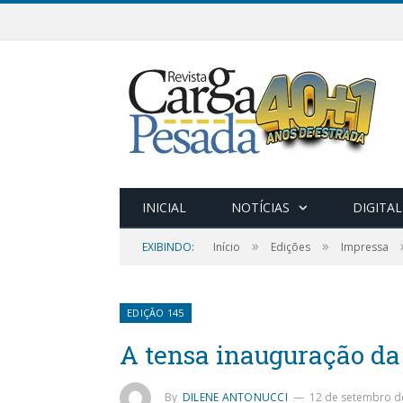
INICIAL
NOTÍCIAS
DIGITAL
»
»
EXIBINDO:
Início
Edições
Impressa
EDIÇÃO 145
A tensa inauguração da
By
DILENE ANTONUCCI
12 de setembro d