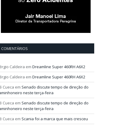
COMENTÁRIOS
érgio Caldeira
em
Dreamline Super 460RH A6X2
érgio Caldeira
em
Dreamline Super 460RH A6X2
é Cueca
em
Senado discute tempo de direção do
aminhoneiro neste terça-feira
é Cueca
em
Senado discute tempo de direção do
aminhoneiro neste terça-feira
é Cueca
em
Scania foi a marca que mais cresceu