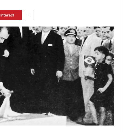
+
interest