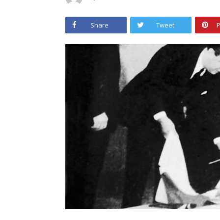
Share
Tweet
P