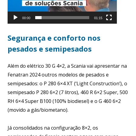
00:00
01:15
Segurança e conforto nos
pesados e semipesados
Além do elétrico 30 G 4×2, a Scania vai apresentar na
Fenatran 2024 outros modelos de pesados e
semipesados: o P 280 6×4 XT (‘Light Construction’), o
semipesado P 280 6×2 (7 litros), 460 R 6×2 Super, 500
RH 6×4 Super B100 (100% biodiesel) e o G 460 6×2
(movido a gás/biometano).
Já consolidados na configuração 8×2, os