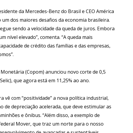
esidente da Mercedes-Benz do Brasil e CEO América
o um dos maiores desafios da economia brasileira.
segue sendo a velocidade da queda de juros. Embora
num nível elevado”, comenta. “A queda mais
apacidade de crédito das famílias e das empresas,
omos”.
ca Monetária (Copom) anunciou novo corte de 0,5
(Selic), que agora está em 11,25% ao ano.
vê com “positividade” a nova política industrial,
mo de depreciação acelerada, que deve estimular as
aminhões e ônibus. “Além disso, a exemplo de
ederal Mover, que traz um norte para o nosso
desenvolvimento de avançadas e sustentáveis