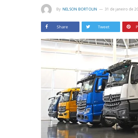
By
NELSON BORTOLIN
31 de janeiro de 2
Share
Tweet
P