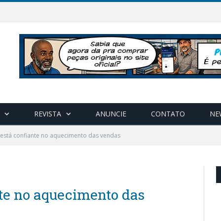
REVISTA
ANUNCIE
CONTATO
NE
está confiante no aquecimento das vendas
te no aquecimento das