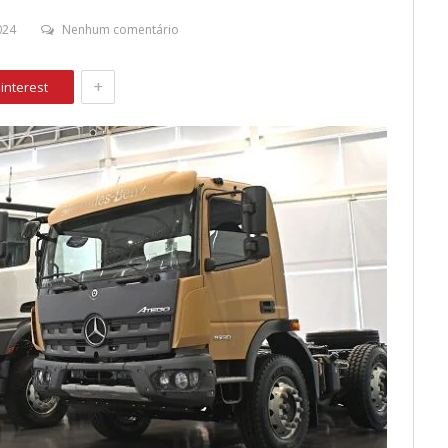
024
Nenhum comentário
+
interest