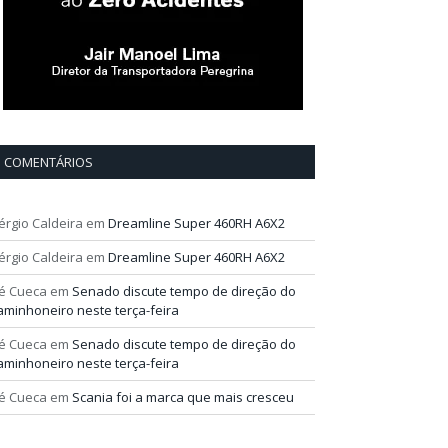
COMENTÁRIOS
érgio Caldeira
em
Dreamline Super 460RH A6X2
érgio Caldeira
em
Dreamline Super 460RH A6X2
é Cueca
em
Senado discute tempo de direção do
aminhoneiro neste terça-feira
é Cueca
em
Senado discute tempo de direção do
aminhoneiro neste terça-feira
é Cueca
em
Scania foi a marca que mais cresceu