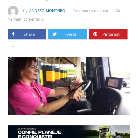
By
ANDREO MONTEIRO
7 de março de 2024
Nenhum comentário
Share
Tweet
Pinterest
+