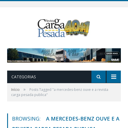
CATEGORIAS
»
Início
Posts Tagged "a mercedes-benz ouve e a revista
carga pesada publica"
BROWSING:
A MERCEDES-BENZ OUVE E A