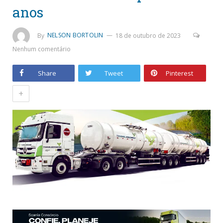
anos
By
NELSON BORTOLIN
18 de outubro de 2023
Nenhum comentário
Share
Tweet
Pinterest
+