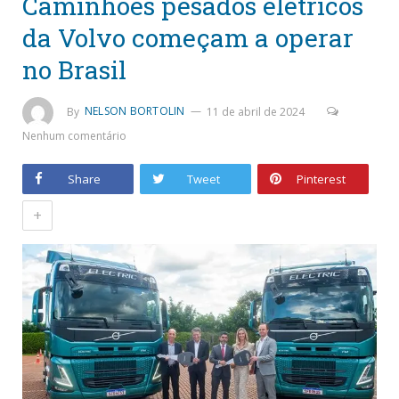
Caminhões pesados elétricos
da Volvo começam a operar
no Brasil
By
NELSON BORTOLIN
11 de abril de 2024
Nenhum comentário
Share
Tweet
Pinterest
+